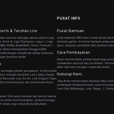
PUSAT INFO
ports & Taruhan Live
Pusat Bantuan
kan semua olahraga utama seperti Liga
Lihat halaman FAQ kami untuk aturan taru
ga, Serie A, Liga Champion, Ligue 1, Liga
bantuan game. Ini berisi bantuan pada 
NBA, NCAA, Basketball, Tenis, Formula 1
akun, deposit, penarikan dan bantuan tekn
gi. Kami menawarkan hingga 4,000
Cara Pembayaran
pertandingan sepakbola setiap bulannya
ngan bermain anda.
Kami memberikan pilihan tepat bagi pela
melakukan deposit dan penarikan. Semua 
o
akan diproses dengan cepat dan aman.
 berbagai pilihan penawaran. Ini termasuk
Hubungi Kami
asino dengan tampilan Live Lobby, Dealer
ive Baccarat, Live Sic Bo, Live Dragon Tiger,
Jika Anda memerlukan bantuan atau memi
, Slot Online Kasino dan permainan Keno.
pertanyaan tentang taruhan, kami tersedia
Live Chat (Whatsapp, Line, Skype...), Tele
inan Slot yang menarik dan penuh warna
ng untuk memenangkan Jackpot hingga
h selalu siap untuk Anda taklukkan.