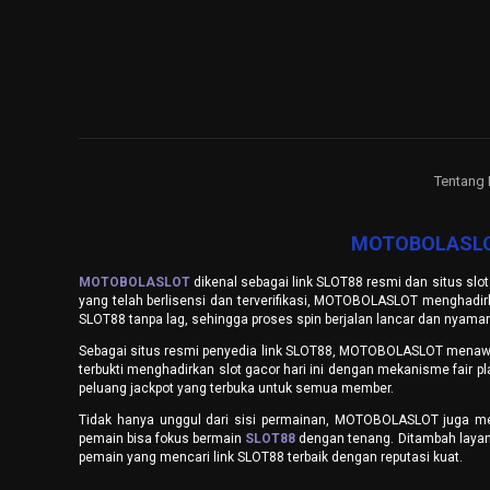
Tentang
MOTOBOLASLOT:
MOTOBOLASLOT
dikenal sebagai link SLOT88 resmi dan situs slo
yang telah berlisensi dan terverifikasi, MOTOBOLASLOT menghadi
SLOT88 tanpa lag, sehingga proses spin berjalan lancar dan nyaman
Sebagai situs resmi penyedia link SLOT88, MOTOBOLASLOT menawark
terbukti menghadirkan slot gacor hari ini dengan mekanisme fair
peluang jackpot yang terbuka untuk semua member.
Tidak hanya unggul dari sisi permainan, MOTOBOLASLOT juga me
pemain bisa fokus bermain
SLOT88
dengan tenang. Ditambah layana
pemain yang mencari link SLOT88 terbaik dengan reputasi kuat.