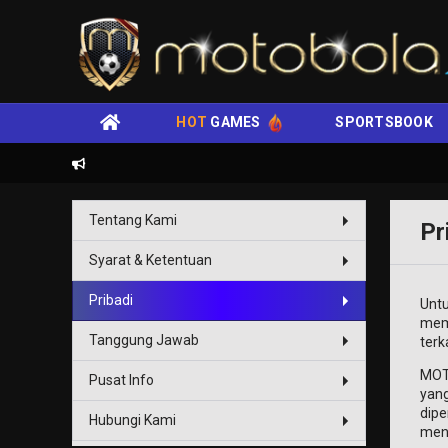
HOT
GAMES
SPORTSBOOK
Tentang Kami
Pr
Syarat & Ketentuan
Pribadi
Unt
memi
Tanggung Jawab
terk
MOTO
Pusat Info
yang
dipe
Hubungi Kami
men