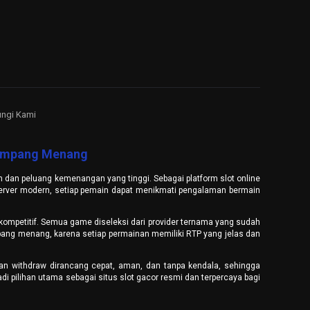
ngi Kami
Gampang Menang
n dan peluang kemenangan yang tinggi. Sebagai platform slot online
server modern, setiap pemain dapat menikmati pengalaman bermain
ompetitif. Semua game diseleksi dari provider ternama yang sudah
pang menang, karena setiap permainan memiliki RTP yang jelas dan
n withdraw dirancang cepat, aman, dan tanpa kendala, sehingga
 pilihan utama sebagai situs slot gacor resmi dan terpercaya bagi