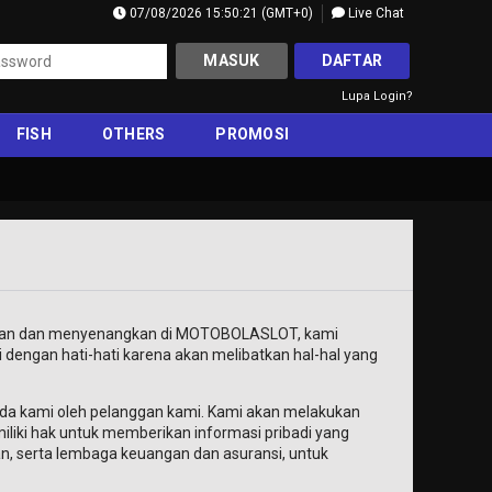
07/08/2026 15:50:22 (GMT+0)
Live Chat
MASUK
DAFTAR
Lupa Login?
FISH
OTHERS
PROMOSI
man dan menyenangkan di MOTOBOLASLOT, kami
dengan hati-hati karena akan melibatkan hal-hal yang
da kami oleh pelanggan kami. Kami akan melakukan
liki hak untuk memberikan informasi pribadi yang
n, serta lembaga keuangan dan asuransi, untuk