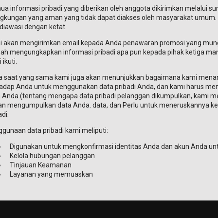
a informasi pribadi yang diberikan oleh anggota dikirimkan melalui s
ingkungan yang aman yang tidak dapat diakses oleh masyarakat umum. 
diawasi dengan ketat.
i akan mengirimkan email kepada Anda penawaran promosi yang mun
ah mengungkapkan informasi pribadi apa pun kepada pihak ketiga mana p
 ikuti.
 saat yang sama kami juga akan menunjukkan bagaimana kami menang
adap Anda untuk menggunakan data pribadi Anda, dan kami harus mem
 Anda (tentang mengapa data pribadi pelanggan dikumpulkan, kami me
an mengumpulkan data Anda. data, dan Perlu untuk meneruskannya ke
adi.
gunaan data pribadi kami meliputi:
Digunakan untuk mengkonfirmasi identitas Anda dan akun Anda un
Kelola hubungan pelanggan
Tinjauan Keamanan
Layanan yang memuaskan