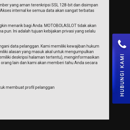
umber yang aman terenkripsi SSL 128-bit dan disimpan
Akses internal ke semua data akan sangat terbatas
gkin menarik bagi Anda. MOTOBOLASLOT tidak akan
un. Ini adalah tujuan kebijakan privasi yang selalu
ani data pelanggan. Kami memiliki kewajiban hukum
iliki alasan yang masuk akal untuk mengumpulkan
miliki deskripsi halaman tertentu), menginformasikan
 orang lain dan kami akan memberi tahu Anda secara
tuk membuat profil pelanggan