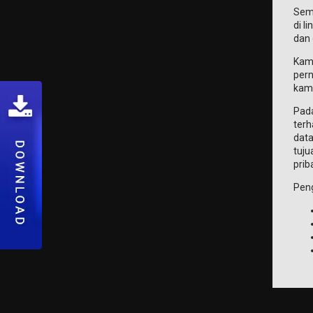
Semu
di l
dan 
Kam
pern
kami
Pada
terh
data
tuju
prib
Peng