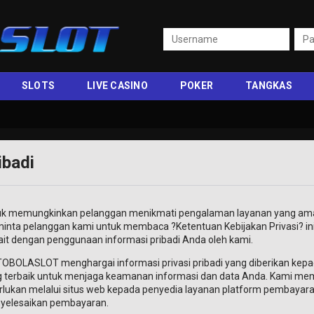
SLOTS
LIVE CASINO
POKER
TANGKAS
ibadi
uk memungkinkan pelanggan menikmati pengalaman layanan yang a
nta pelanggan kami untuk membaca ?Ketentuan Kebijakan Privasi? ini 
ait dengan penggunaan informasi pribadi Anda oleh kami.
BOLASLOT menghargai informasi privasi pribadi yang diberikan kepa
 terbaik untuk menjaga keamanan informasi dan data Anda. Kami memi
rlukan melalui situs web kepada penyedia layanan platform pembayara
yelesaikan pembayaran.